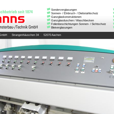
Sonderverglasungen
Sonnen- / EInbruch- / Diebstahlschutz
Ganzglaskonstruktionen
Ganzglasduschen / Waschbecken
Folienbeschichtungen Sonnen- / Sichtschutz
Bleiverglasungen
hnik GmbH Strangenhäuschen 34 52070 Aachen