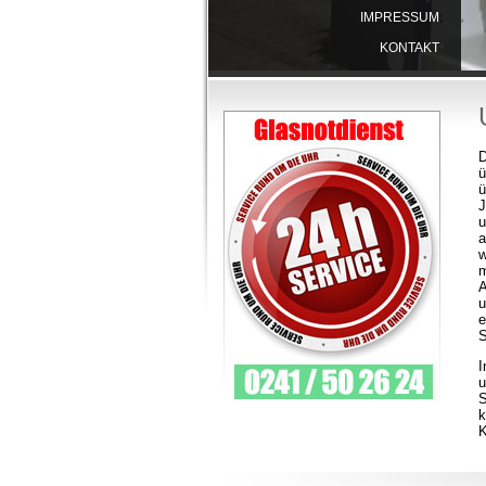
IMPRESSUM
KONTAKT
D
ü
ü
u
a
w
m
A
u
S
I
u
S
k
K