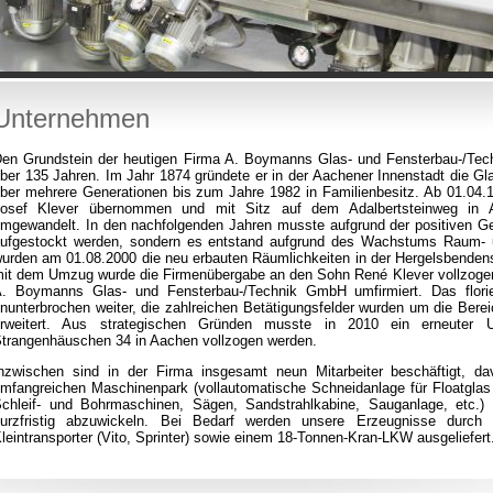
Unternehmen
en Grundstein der heutigen Firma A. Boymanns Glas- und Fensterbau-/Te
ber 135 Jahren. Im Jahr 1874 gründete er in der Aachener Innenstadt die Gl
ber mehrere Generationen bis zum Jahre 1982 in Familienbesitz. Ab 01.04
Josef Klever übernommen und mit Sitz auf dem Adalbertsteinweg i
mgewandelt. In den nachfolgenden Jahren musste aufgrund der positiven Ge
ufgestockt werden, sondern es entstand aufgrund des Wachstums Raum-
urden am 01.08.2000 die neu erbauten Räumlichkeiten in der Hergelsbendens
it dem Umzug wurde die Firmenübergabe an den Sohn René Klever vollzog
. Boymanns Glas- und Fensterbau-/Technik GmbH umfirmiert. Das flori
nunterbrochen weiter, die zahlreichen Betätigungsfelder wurden um die Ber
erweitert. Aus strategischen Gründen musste in 2010 ein erneuter
trangenhäuschen 34 in Aachen vollzogen werden.
nzwischen sind in der Firma insgesamt neun Mitarbeiter beschäftigt, d
mfangreichen Maschinenpark (vollautomatische Schneidanlage für Floatglas 
chleif- und Bohrmaschinen, Sägen, Sandstrahlkabine, Sauganlage, etc.) 
urzfristig abzuwickeln. Bei Bedarf werden unsere Erzeugnisse durch
leintransporter (Vito, Sprinter) sowie einem 18-Tonnen-Kran-LKW ausgeliefert