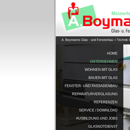
A. Boymanns Glas - und Fensterbau -/ Tec
HOME
UNTERNEHMEN
WOHNEN MIT GLAS
BAUEN MIT GLAS
FENSTER- UND FASSADENBAU
REPARATURVERGLASUNG
REFERENZEN
SERVICE / DOWNLOAD
AUSBILDUNG UND JOBS
GLASNOTDIENST